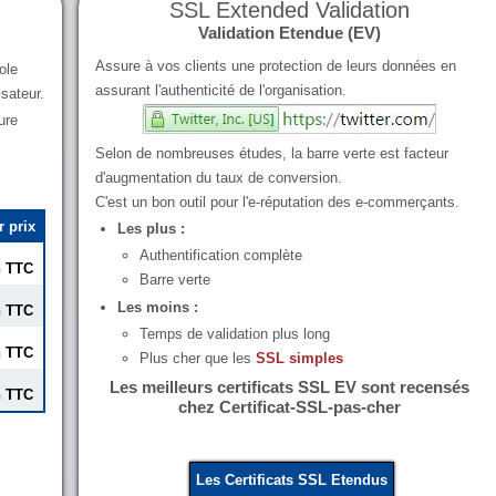
SSL Extended Validation
Validation Etendue (EV)
Assure à vos clients une protection de leurs données en
ole
assurant l'authenticité de l'organisation.
isateur.
ure
Selon de nombreuses études, la barre verte est facteur
d'augmentation du taux de conversion.
C'est un bon outil pour l'e-réputation des e-commerçants.
r prix
Les plus :
Authentification complète
n TTC
Barre verte
Les moins :
n TTC
Temps de validation plus long
n TTC
Plus cher que les
SSL simples
Les meilleurs certificats SSL EV sont recensés
n TTC
chez Certificat-SSL-pas-cher
Les Certificats SSL Etendus