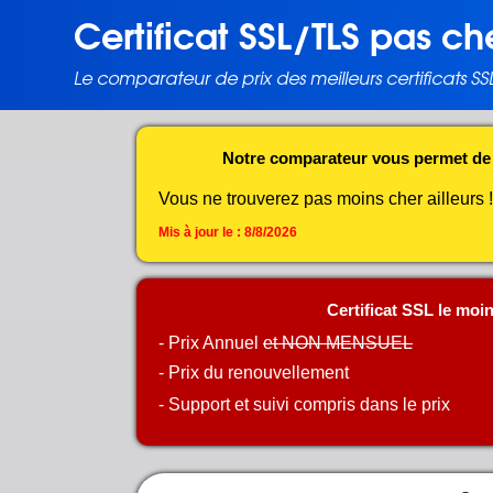
Certificat SSL/TLS pas ch
Le comparateur de prix des meilleurs certificats SS
Notre comparateur vous permet de t
Vous ne trouverez pas moins cher ailleurs 
Mis à jour le :
8/8/2026
Certificat SSL le moin
- Prix Annuel
et NON MENSUEL
- Prix du renouvellement
- Support et suivi compris dans le prix