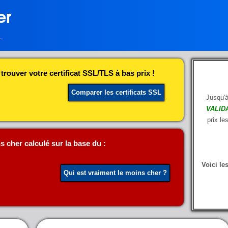
er
L
rouver votre certificat SSL/TLS à bas prix !
!
Comparer les certificats SSL
Jusqu'
VALID
prix le
s cher calculé sur la base du :
Voici le
Qui est vraiment le moins cher ?