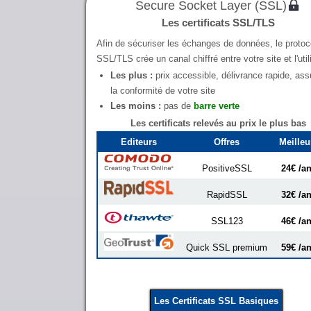
Secure Socket Layer (SSL)
Les certificats SSL/TLS
Afin de sécuriser les échanges de données, le protoc
SSL/TLS crée un canal chiffré entre votre site et l'util
Les plus :
prix accessible, délivrance rapide, ass
la conformité de votre site
Les moins :
pas de
barre verte
Les certificats relevés au prix le plus bas
Editeurs
Offres
Meilleu
PositiveSSL
24€ /a
RapidSSL
32€ /a
SSL123
46€ /a
Quick SSL premium
59€ /a
Les Certificats SSL Basiques